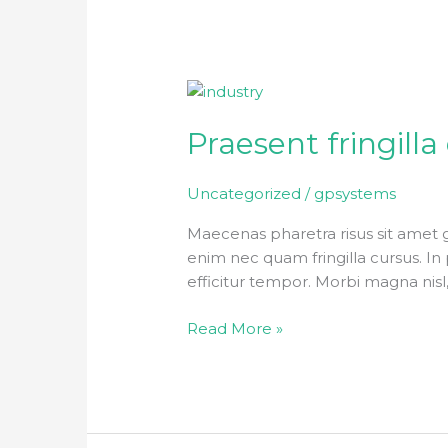
Praesent
fringilla
Praesent fringilla
eleifend
dui
sit
Uncategorized
/
gpsystems
amet
Maecenas pharetra risus sit amet 
enim nec quam fringilla cursus. In p
efficitur tempor. Morbi magna nisl
Read More »