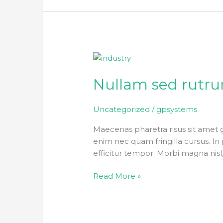
Nullam
sed
Nullam sed rutru
rutrum
odio
Uncategorized
/
gpsystems
Maecenas pharetra risus sit amet 
enim nec quam fringilla cursus. In p
efficitur tempor. Morbi magna nisl
Read More »