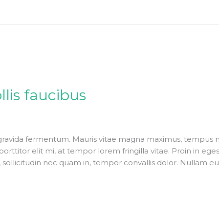
llis faucibus
gravida fermentum. Mauris vitae magna maximus, tempus neq
orttitor elit mi, at tempor lorem fringilla vitae. Proin in eg
, sollicitudin nec quam in, tempor convallis dolor. Nullam