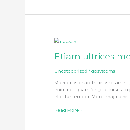
Etiam
ultrices
Etiam ultrices mo
mollis
faucibus
Uncategorized
/
gpsystems
Maecenas pharetra risus sit amet 
enim nec quam fringilla cursus. In p
efficitur tempor. Morbi magna nisl
Read More »