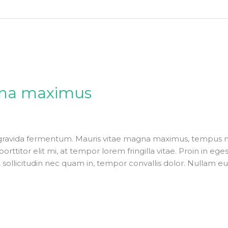
gna maximus
gravida fermentum. Mauris vitae magna maximus, tempus neq
orttitor elit mi, at tempor lorem fringilla vitae. Proin in eg
, sollicitudin nec quam in, tempor convallis dolor. Nullam