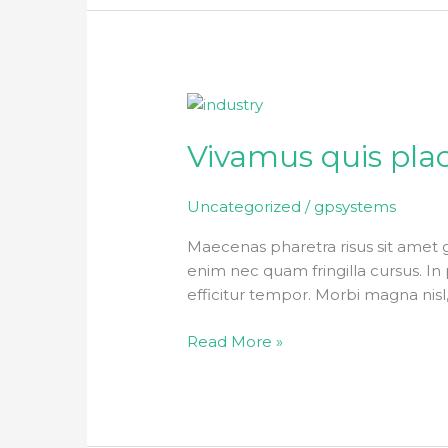
Vivamus
quis
Vivamus quis plac
placerat
ligula
Uncategorized
/
gpsystems
Maecenas pharetra risus sit amet 
enim nec quam fringilla cursus. In p
efficitur tempor. Morbi magna nisl
Read More »