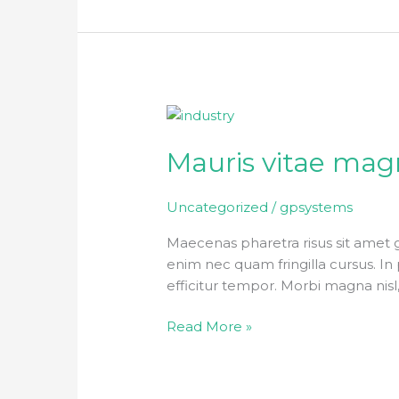
Mauris
vitae
Mauris vitae ma
magna
maximus
Uncategorized
/
gpsystems
Maecenas pharetra risus sit amet 
enim nec quam fringilla cursus. In p
efficitur tempor. Morbi magna nisl
Read More »