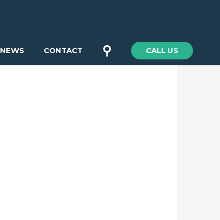
⚲
NEWS
CONTACT
CALL US