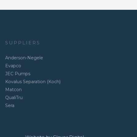
SUPPLIERS
Anderson-Negele
Evapco
JEC Pumps
Kovalus Separation (Koch)
Matcon
QualiTru
Sera