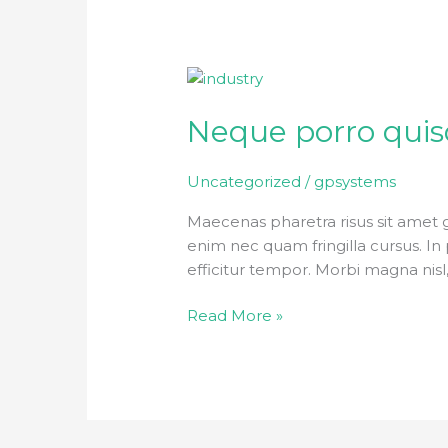
Neque
porro
Neque porro qui
quisquam
est
Uncategorized
/
gpsystems
Maecenas pharetra risus sit amet 
enim nec quam fringilla cursus. In p
efficitur tempor. Morbi magna nisl
Read More »